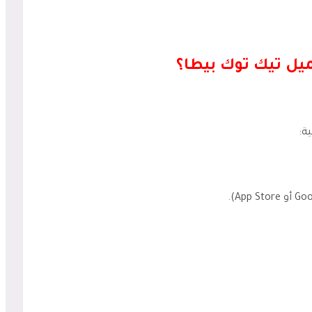
يل تيك توك بيطا؟
ة: