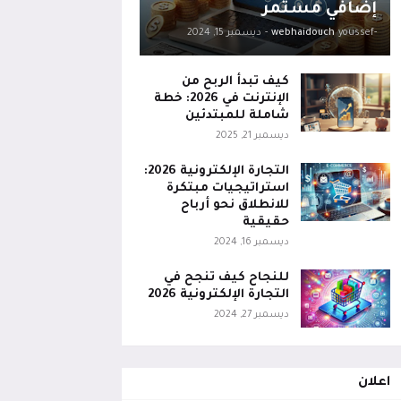
إضافي مستمر
-youssef
webhaidouch
-
ديسمبر 15, 2024
كيف تبدأ الربح من
الإنترنت في 2026: خطة
شاملة للمبتدئين
ديسمبر 21, 2025
التجارة الإلكترونية 2026:
استراتيجيات مبتكرة
للانطلاق نحو أرباح
حقيقية
ديسمبر 16, 2024
للنجاح كيف تنجح في
التجارة الإلكترونية 2026
ديسمبر 27, 2024
اعلان