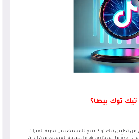
 تيك توك بيطا؟
Tik) هو إصدار تجريبي من تطبيق تيك توك يتيح للمستخدمين تجربة الميزات
اسي. عادةً ما تستهدف هذه النسخة المستخدمين الذين