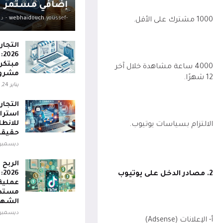
إضافي مستمر
-youssef
webhaidouch
-
ديس
1000 مشترك على الأقل.
التجار
26
مبتكرة
4000 ساعة مشاهدة خلال آخر
مشروع
12 شهرًا.
يناير 24, 2025
استرات
للانطل
الالتزام بسياسات يوتيوب.
حقيقي
ديسمبر 16, 024
الربح 
26
2. مصادر الدخل على يوتيوب
عملية
مستدا
الشهي
ديسمبر 16, 024
أ- الإعلانات (Adsense)