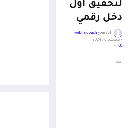
لتحقيق أول
دخل رقمي
webhaidouch
-youssef
-
ديسمبر 16, 2024
0
إعلان